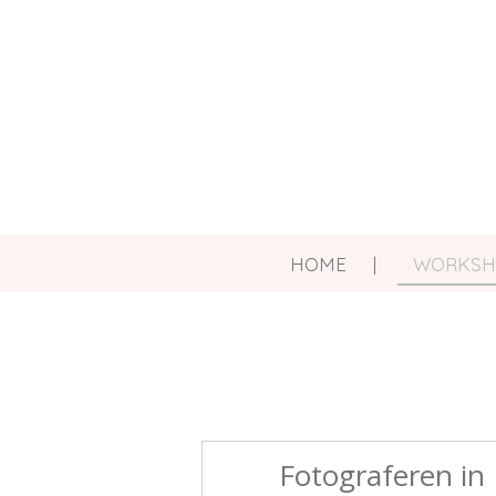
Ga
direct
naar
de
hoofdinhoud
HOME
WORKS
Fotograferen in