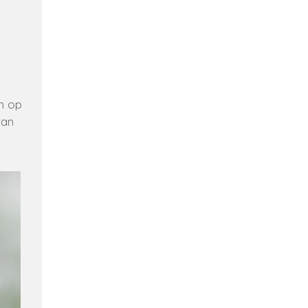
n op
van