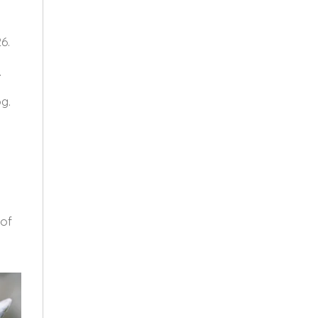
6.
.
g.
 of