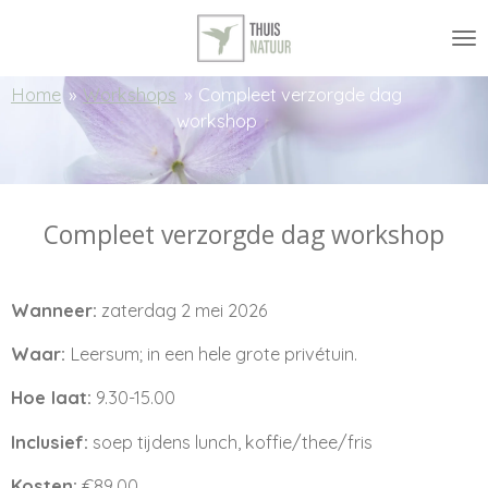
Ga
direct
naar
Home
»
Workshops
»
Compleet verzorgde dag
de
workshop
hoofdinhoud
Compleet verzorgde dag workshop
Wanneer:
zaterdag 2 mei 2026
Waar:
Leersum; in een hele grote privétuin.
Hoe laat:
9.30-15.00
Inclusief:
soep tijdens lunch, koffie/thee/fris
Kosten:
€89,00