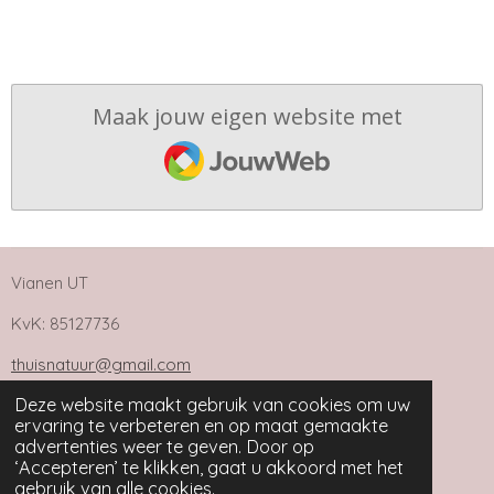
Maak jouw eigen website met
JouwWeb
Vianen UT
KvK: 85127736
thuisnatuur@gmail.com
Deze website maakt gebruik van cookies om uw
ervaring te verbeteren en op maat gemaakte
advertenties weer te geven. Door op
‘Accepteren’ te klikken, gaat u akkoord met het
F
I
gebruik van alle cookies.