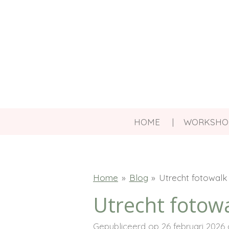
Ga
direct
naar
de
hoofdinhoud
HOME
WORKSHO
Home
»
Blog
»
Utrecht fotowalk
Utrecht fotow
Gepubliceerd op 26 februari 2026 