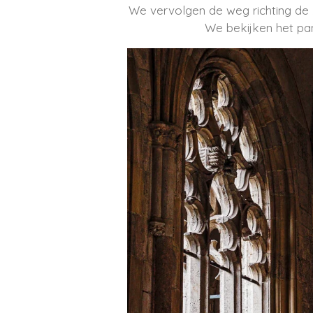
We vervolgen de weg richting de Z
We bekijken het pa